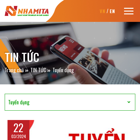
/
VN
EN
TIN TỨC
Trang chủ
TIN TỨC
Tuyển dụng
Tuyển dụng
22
03/2024